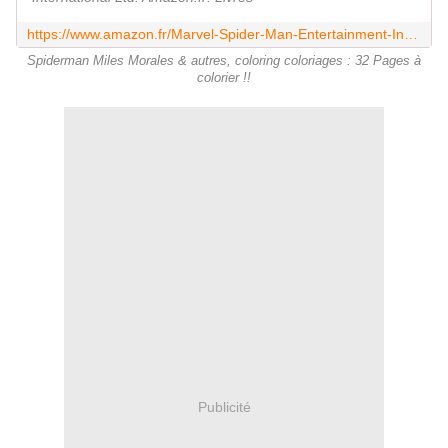
https://www.amazon.fr/Marvel-Spider-Man-Entertainment-International-Ltd/dp/1835440851
Spiderman Miles Morales & autres, coloring coloriages : 32 Pages à
colorier !!
Publicité