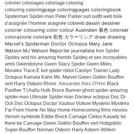
colorier coloriages coloriage coloring
coloringpage coloringpages coloringbook
colouring
Spiderman Spider-man Peter Parker suit outfit web toile
dessin dessiner 
d'araignée l'homme araignée cobweb
colorier colouring color colour Ausmalen 着色 colorear 
colorazione colorare 彩色 カラーリング draw drawing 
Marvel's Spiderman Doctor Octopus Mary Jane 
Watson MJ Watson Reporter journaliste 
Iron Spider
Spidey and his amazing friends Spidey et ses incroyables
amis Gwendolyne Gwen Stacy Spider Gwen Miles
Morales Trace-E bot spider robot Carolyn Trainer Lady
Octopus Kamala Kahn Ms. Marvel Green Goblin Bouffon
vert Harry Osborn Rhino
Alexander Alex O'Hirn
Black
Panther T'challa Hulk Bruce Banner ghost spider amazing
spider-man Ultimate Spider-man Docteur octopus Doc Dr
Ock Doc Octopus Doctor Vautour Vulture Mysterio Mystério
Far From Home No Way Home Homecoming films movies
Venom symbiote Eddie Brock Carnage Cletus Kasady let
there be Carnage Green Goblin Bouffon vert Hobgoblin
Super-Bouffon Norman Osborn Harry Asborn Willem