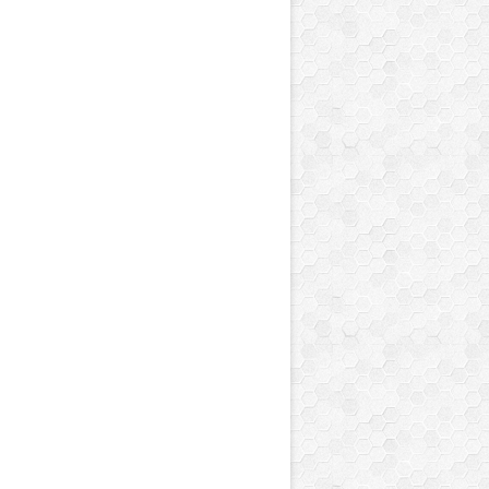
ew Pop Demon Hunters Accessoires Figurine Jouet 