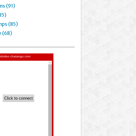
ns (91)
85)
mps (85)
e (68)