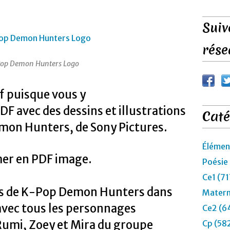
e
d
è
Suiv
s
2
rése
5
e
op Demon Hunters Logo
u
r
if puisque vous y
o
s
DF avec des dessins et illustrations
Caté
d
'
emon Hunters, de Sony Pictures.
a
c
Élémen
h
mer en PDF image.
Poésie
a
t
Ce1 (71
s
s de K-Pop Demon Hunters dans
Matern
u
 avec tous les personnages
r
Ce2 (6
l
: Rumi, Zoey et Mira du groupe
Cp (58
e