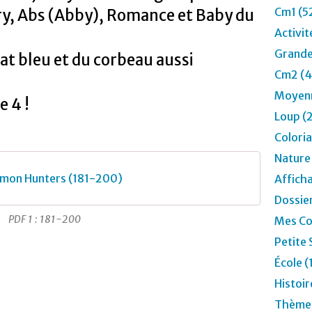
s
Cm1 (5
ery, Abs (Abby), Romance et Baby du
p
Activit
r
o
Grande
t bleu et du corbeau aussi
d
Cm2 (4
u
i
Moyenn
e 4 !
t
Loup (
s
G
Colori
é
Nature
n
é
mon Hunters (181-200)
Affich
r
Dossier
i
q
PDF 1 : 181-200
Mes Co
u
Petite 
e
.
École (
C
Histoir
o
m
Thèmes