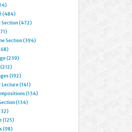
24)
é (484)
 Section (472)
71)
e Section (394)
268)
age (239)
 (212)
ages (192)
 Lecture (141)
mpositions (134)
Section (134)
132)
e (125)
 (98)