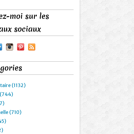
ez-moi sur les
aux sociaux
gories
taire (1132)
 (744)
7)
elle (710)
45)
2)