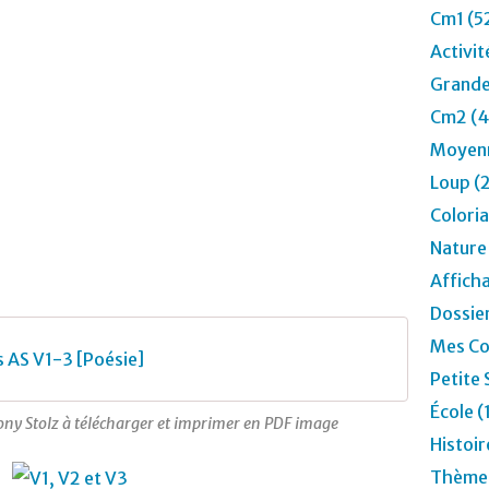
Cm1 (5
Activit
Grande
Cm2 (4
Moyenn
Loup (
Colori
Nature
Affich
Dossier
Mes Co
 AS V1-3 [Poésie]
Petite 
École (
y Stolz à télécharger et imprimer en PDF image
Histoir
Thèmes