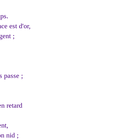
ps.
ce est d'or,
gent ;
?
 passe ;
en retard
nt,
on nid ;