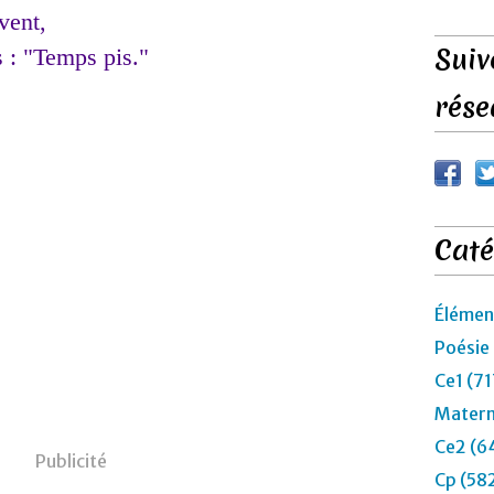
vent,
Suiv
s : "Temps pis."
rése
Caté
Élémen
Poésie
Ce1 (71
Matern
Ce2 (6
Publicité
Cp (58