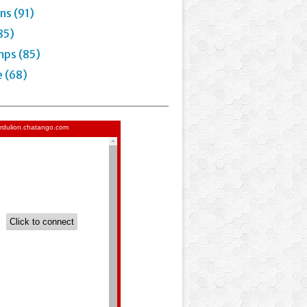
ns (91)
85)
mps (85)
e (68)