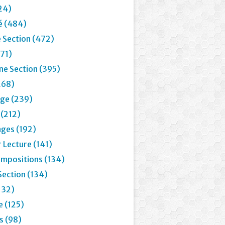
24)
é (484)
 Section (472)
71)
e Section (395)
268)
age (239)
 (212)
ages (192)
 Lecture (141)
mpositions (134)
Section (134)
132)
e (125)
 (98)