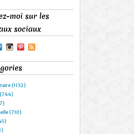
ez-moi sur les
aux sociaux
gories
taire (1132)
 (744)
7)
elle (710)
45)
2)