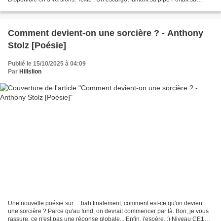
maison sur son dos. C'était un garçon...
Comment devient-on une sorcière ? - Anthony
Stolz [Poésie]
Publié le 15/10/2025 à 04:09
Par
Hillslion
Une nouvelle poésie sur ... bah finalement, comment est-ce qu'on devient
une sorcière ? Parce qu'au fond, on devrait commencer par là. Bon, je vous
rassure, ce n'est pas une réponse globale... Enfin, j'espère. :) Niveau CE1