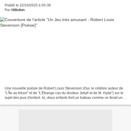
Publié le 22/10/2025 à 05:36
Par
Hillslion
Une nouvelle poésie de Robert Louis Stevenson (Oui, le célèbre auteur de
"L'Île au trésor" et de "L'Étrange cas du docteur Jekyll et de M. Hyde") sur le
sujet des jeux d'enfant. Ici, deux enfants font un bateau comme on ferait une
cabane. Niveau CE1 CE2...