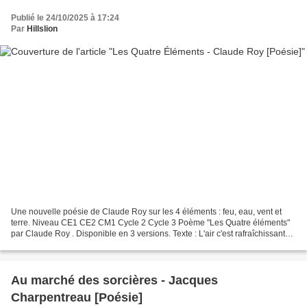
Publié le 24/10/2025 à 17:24
Par
Hillslion
Une nouvelle poésie de Claude Roy sur les 4 éléments : feu, eau, vent et
terre. Niveau CE1 CE2 CM1 Cycle 2 Cycle 3 Poème "Les Quatre éléments"
par Claude Roy . Disponible en 3 versions. Texte : L'air c'est rafraîchissant
Le feu c'est dévorant La terre...
Au marché des sorcières - Jacques
Charpentreau [Poésie]