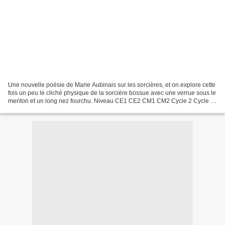
Une nouvelle poésie de Marie Aubinais sur les sorcières, et on explore cette
fois un peu le cliché physique de la sorcière bossue avec une verrue sous le
menton et un long nez fourchu. Niveau CE1 CE2 CM1 CM2 Cycle 2 Cycle 3
Poème "Drôle de bonne femme"...