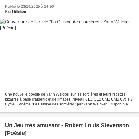
Publié le 23/10/2025 à 16:50
Par
Hillslion
Une nouvelle poésie de Yann Walcker sur les sorcières et leurs recettes
bizarres à base d'arsenic et de limaces. Niveau CE1 CE2 CM1 CM2 Cycle 2
Cycle 3 Poème "La Cuisine des sorcières" par Yann Walcker . Disponible en
3 versions. Texte : Après la série...
Un Jeu très amusant - Robert Louis Stevenson
[Poésie]