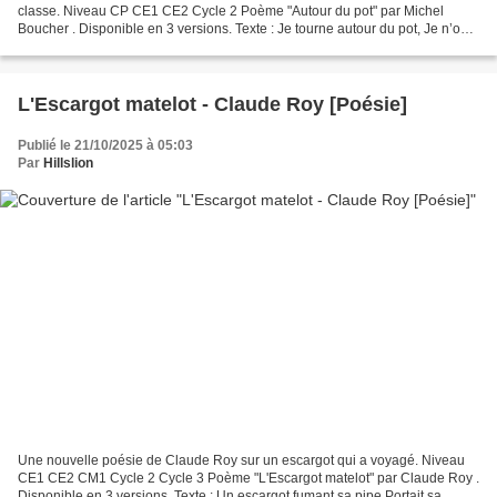
classe. Niveau CP CE1 CE2 Cycle 2 Poème "Autour du pot" par Michel
Boucher . Disponible en 3 versions. Texte : Je tourne autour du pot, Je n’ose
pas le lui dire, Je suis vraiment idiot,...
L'Escargot matelot - Claude Roy [Poésie]
Publié le 21/10/2025 à 05:03
Par
Hillslion
Une nouvelle poésie de Claude Roy sur un escargot qui a voyagé. Niveau
CE1 CE2 CM1 Cycle 2 Cycle 3 Poème "L'Escargot matelot" par Claude Roy .
Disponible en 3 versions. Texte : Un escargot fumant sa pipe Portait sa