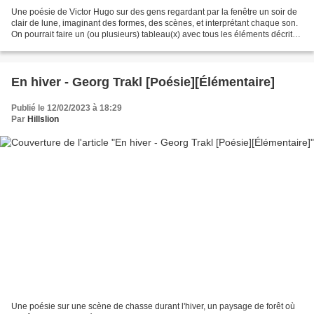
Une poésie de Victor Hugo sur des gens regardant par la fenêtre un soir de
clair de lune, imaginant des formes, des scènes, et interprétant chaque son.
On pourrait faire un (ou plusieurs) tableau(x) avec tous les éléments décrits,
le poème captant une...
En hiver - Georg Trakl [Poésie][Élémentaire]
Publié le 12/02/2023 à 18:29
Par
Hillslion
Une poésie sur une scène de chasse durant l'hiver, un paysage de forêt où