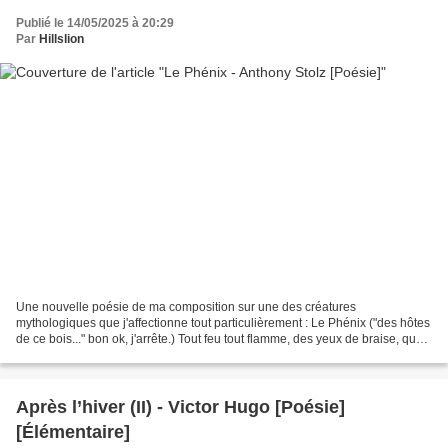
Publié le 14/05/2025 à 20:29
Par
Hillslion
Une nouvelle poésie de ma composition sur une des créatures
mythologiques que j'affectionne tout particulièrement : Le Phénix ("des hôtes
de ce bois..." bon ok, j'arrête.) Tout feu tout flamme, des yeux de braise, que
dis-je un regard incendiaire...!...
Après l’hiver (II) - Victor Hugo [Poésie]
[Élémentaire]