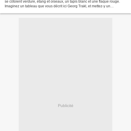
se côtoient verdure, étang et oiseaux, un tapis blanc et une flaque rouge.
Imaginez un tableau que vous décrit ici Georg Trakl, et mettez-y un
maximum d'éléments qu'il décrit. Niveau...
Publicité