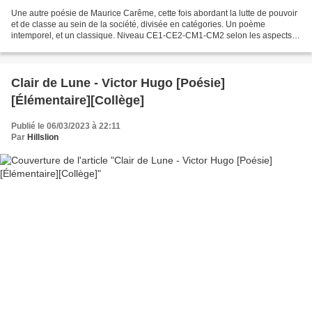
Une autre poésie de Maurice Carême, cette fois abordant la lutte de pouvoir
et de classe au sein de la société, divisée en catégories. Un poème
intemporel, et un classique. Niveau CE1-CE2-CM1-CM2 selon les aspects
que vous voulez travailler. [On peut...
Clair de Lune - Victor Hugo [Poésie]
[Élémentaire][Collège]
Publié le 06/03/2023 à 22:11
Par
Hillslion