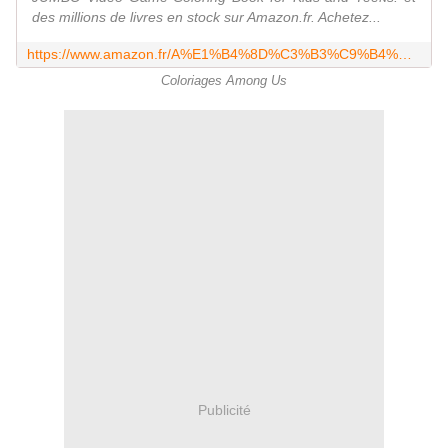
des millions de livres en stock sur Amazon.fr. Achetez...
https://www.amazon.fr/A%E1%B4%8D%C3%B3%C9%B4%C9%A2-Us-C%E1%B4%8Fl%E1%B4%8Furing-B%E1%B4%8F%E1%B4%8Fk-C%E1%B4%8Fl%E1%B4%8Fring/dp/B0CGXBY1GX
Coloriages Among Us
Publicité