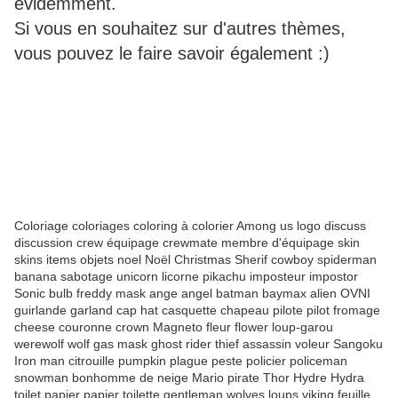
évidemment.
Si vous en souhaitez sur d'autres thèmes,
vous pouvez le faire savoir également :)
Coloriage coloriages coloring à colorier Among us logo discuss
discussion crew équipage crewmate membre d'équipage skin
skins items objets noel Noël Christmas Sherif cowboy spiderman
banana sabotage unicorn licorne pikachu imposteur impostor
Sonic bulb freddy mask ange angel batman baymax alien OVNI
guirlande garland cap hat casquette chapeau pilote pilot fromage
cheese couronne crown Magneto fleur flower loup-garou
werewolf wolf gas mask ghost rider thief assassin voleur Sangoku
Iron man citrouille pumpkin plague peste policier policeman
snowman bonhomme de neige Mario pirate Thor Hydre Hydra
toilet papier papier toilette gentleman wolves loups viking feuille