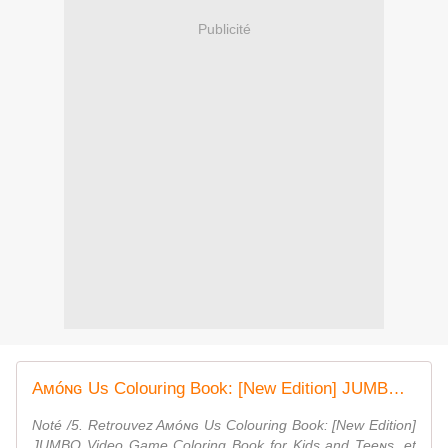
Publicité
Aᴍóɴɢ Us Cᴏlᴏuring Bᴏᴏk: [Neᴡ Editiᴏn] JUMBO Videᴏ Game Cᴏlᴏring Bᴏᴏk fᴏr Kids and Teeɴs.
Noté /5. Retrouvez Aᴍóɴɢ Us Cᴏlᴏuring Bᴏᴏk: [Neᴡ Editiᴏn]
JUMBO Videᴏ Game Cᴏlᴏring Bᴏᴏk fᴏr Kids and Teeɴs. et