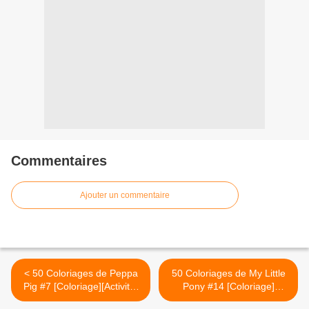
Commentaires
Ajouter un commentaire
< 50 Coloriages de Peppa
50 Coloriages de My Little
Pig #7 [Coloriage][Activité]
Pony #14 [Coloriage]
[PeppaPig][MS][GS][CP]
[Activité][MLP][Maternelle]