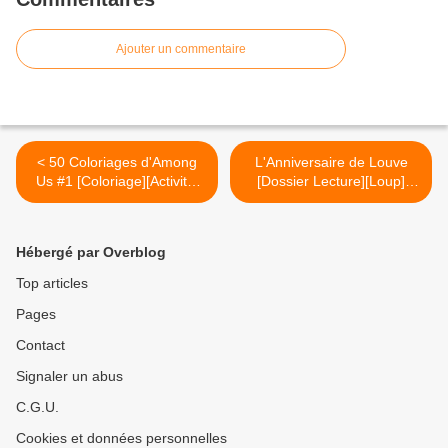
Ajouter un commentaire
< 50 Coloriages d'Among
L'Anniversaire de Louve
Us #1 [Coloriage][Activité]
[Dossier Lecture][Loup]
[Élémentaire]
[Maternelle][CP] >
Hébergé par Overblog
Top articles
Pages
Contact
Signaler un abus
C.G.U.
Cookies et données personnelles