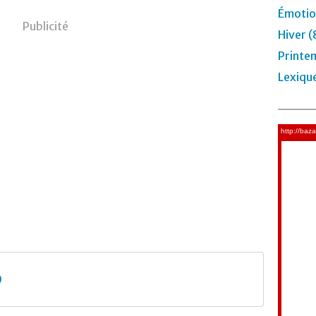
Émotio
Publicité
Hiver (
Printe
Lexiqu
0