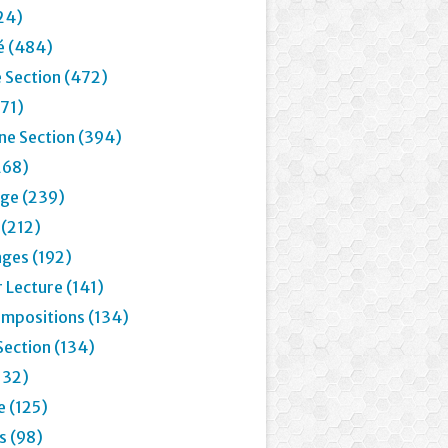
24)
é (484)
 Section (472)
71)
e Section (394)
268)
age (239)
 (212)
ages (192)
 Lecture (141)
mpositions (134)
Section (134)
132)
e (125)
 (98)