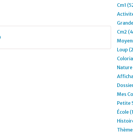
Cm1 (5
Activit
Grande
Cm2 (4
0
Moyenn
Loup (
Colori
Nature
Affich
Dossier
Mes Co
Petite 
École (
Histoir
Thèmes