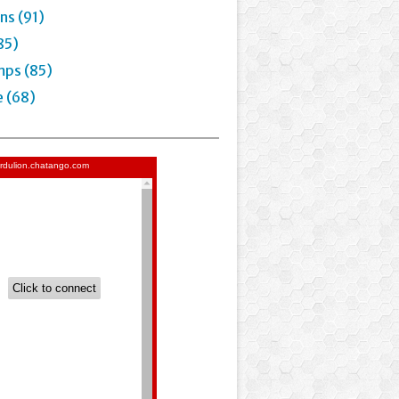
ns (91)
85)
mps (85)
e (68)