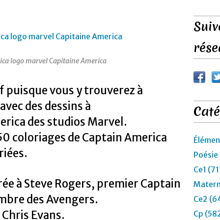
Suiv
rése
ca logo marvel Capitaine America
if puisque vous y trouverez à
avec des dessins à
Caté
erica des studios Marvel.
50 coloriages de Captain America
Élémen
riées.
Poésie
Ce1 (71
rée à Steve Rogers, premier Captain
Matern
mbre des Avengers.
Ce2 (6
 Chris Evans.
Cp (58