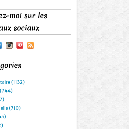
ez-moi sur les
aux sociaux
gories
taire (1132)
 (744)
7)
elle (710)
45)
2)