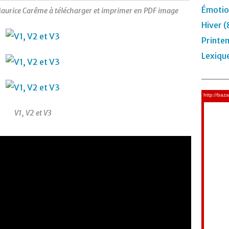
Émotio
Maurice Carême à télécharger et imprimer en PDF image
Hiver (
Printe
Lexiqu
V1, V2 et V3