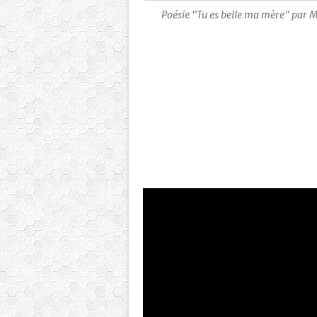
Poésie "Tu es belle ma mère" par 