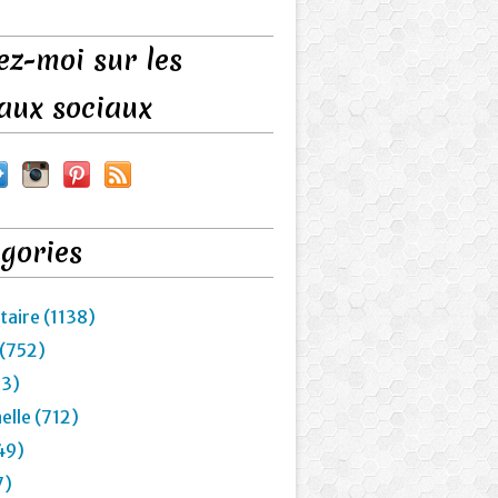
ez-moi sur les
aux sociaux
gories
taire (1138)
 (752)
23)
elle (712)
49)
7)