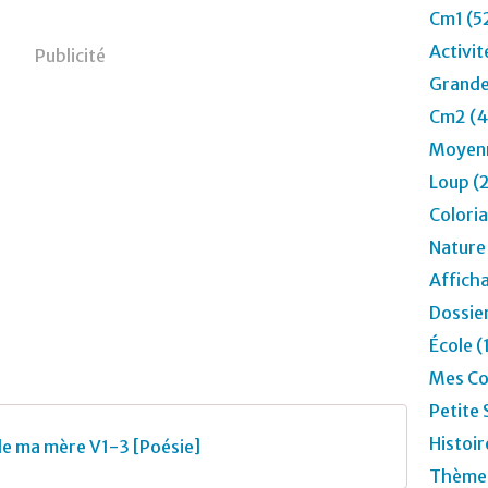
Cm1 (5
Activit
Publicité
Grande
Cm2 (4
Moyenn
Loup (
Colori
Nature
Affich
Dossier
École (
Mes Co
Petite 
Histoir
lle ma mère V1-3 [Poésie]
Thèmes