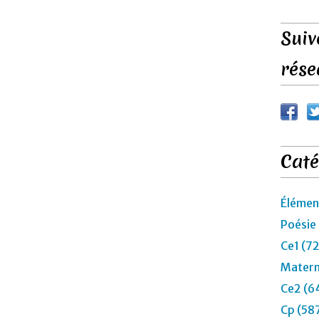
Suiv
rése
Caté
Élémen
Poésie
Ce1 (7
Matern
Ce2 (6
Cp (58