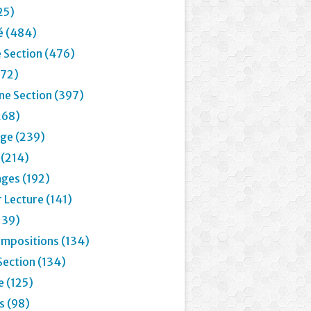
25)
é (484)
 Section (476)
72)
e Section (397)
268)
age (239)
 (214)
ages (192)
 Lecture (141)
139)
mpositions (134)
Section (134)
e (125)
 (98)