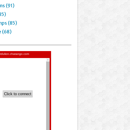
ns (91)
85)
mps (85)
e (68)