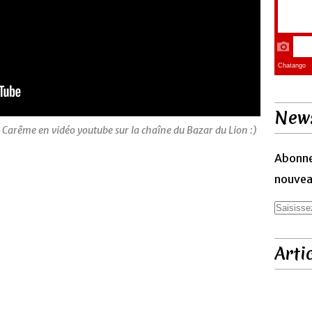
News
 Carême en vidéo youtube sur la chaîne du Bazar du Lion :)
Abonne
nouveau
Arti