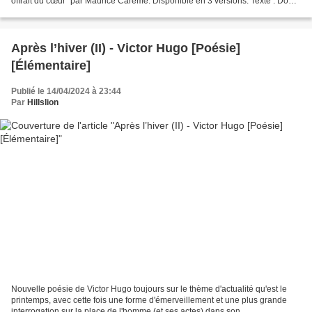
offrait du cœur" par Maurice Carême. Disponible en 3 versions. Texte : Donc,
il offrait du cœur Avec un tel...
Après l’hiver (II) - Victor Hugo [Poésie]
[Élémentaire]
Publié le 14/04/2024 à 23:44
Par
Hillslion
Nouvelle poésie de Victor Hugo toujours sur le thème d'actualité qu'est le
printemps, avec cette fois une forme d'émerveillement et une plus grande
interrogation sur la place de l'homme (et ses actes) dans son