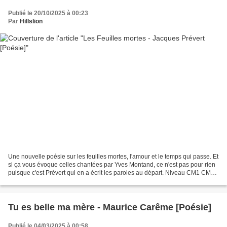
Publié le 20/10/2025 à 00:23
Par
Hillslion
Une nouvelle poésie sur les feuilles mortes, l'amour et le temps qui passe. Et
si ça vous évoque celles chantées par Yves Montand, ce n'est pas pour rien
puisque c'est Prévert qui en a écrit les paroles au départ. Niveau CM1 CM2
cycle 3 Poème "Les Feuilles...
Tu es belle ma mère - Maurice Carême [Poésie]
Publié le 04/03/2025 à 00:58