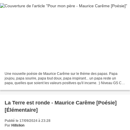
Une nouvelle poésie de Maurice Carême sur le thème des papas. Papa
joujou, papa sourire, papa tout doux, papa inspirant... un papa reste un
papa, quelles que soient les valeurs positives qu'il incarne. :) Niveau GS CP
CE1 CE2 CM1 CM2 fin cycle 1, cycle...
La Terre est ronde - Maurice Carême [Poésie]
[Élémentaire]
Publié le 17/09/2024 à 23:28
Par
Hillslion