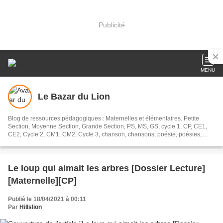
Publicité
MENU
Le Bazar du Lion
Blog de ressources pédagogiques : Maternelles et élémentaires. Petite
Section, Moyenne Section, Grande Section, PS, MS, GS, cycle 1, CP, CE1,
CE2, Cycle 2, CM1, CM2, Cycle 3, chanson, chansons, poésie, poésies,
poèmes, dossier lecture, littérature jeunesse, tapuscrits, dossiers,
exploitation, exploitations, oral, orale,
Le loup qui aimait les arbres [Dossier Lecture]
[Maternelle][CP]
Publié le 18/04/2021 à 00:11
Par
Hillslion